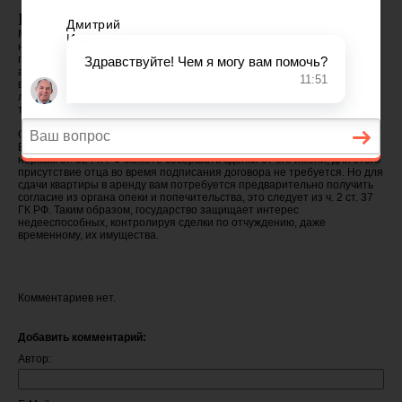
Вопрос юристу:
Моего отца недавно признали недееспособным, а опекуном
назначили меня. Я решила перевезти отца к себе домой, чтобы было
проще за ним ухаживать, а квартиру отца сдавать в аренду. Поскольку
аренда предполагается долгосрочная, риелтор предложил оформить
все официально, чтобы в будущем не возникло проблем. Необходимо
ли присутствие отца для подписания договора, или можно прийти
только мне?
Отвечает юрист:
Если вы были назначены опекуном вашего отца, то в соответствии
нормам ст. 32 ГК РФ можете совершать сделки от его имени, для этого
присутствие отца во время подписания договора не требуется. Но для
сдачи квартиры в аренду вам потребуется предварительно получить
согласие из органа опеки и попечительства, это следует из ч. 2 ст. 37
ГК РФ. Таким образом, государство защищает интерес
недееспособных, контролируя сделки по отчуждению, даже
временному, их имущества.
Комментариев нет.
Добавить комментарий:
Автор: