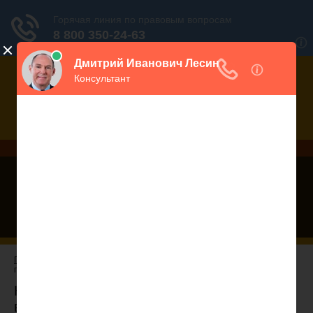
Дежурный юрист, звоните!
938-86-71
Москва и МО
(499)
467-34-68
СПб и ЛО
(812)
Все регионы
8 800 350-24-63
Главная
—
Консультации юриста
— Консультация юриста по
гражданским вопросам
Консультация юриста по гражданским
вопросам