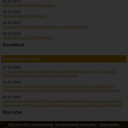
05.10.2010
После драки кулаками не машут
05.10.2010
Милиция свое отработала
05.10.2010
Анатолий Куликов: Надо не койки, а девочек менять
05.10.2010
Михалков бьется за "болванки"
Все новости
Последние статьи
31.08.2009
О некоторых вопросах применения арбитражными судами Статьи 61
Гражданского Кодекса Российской Федерации
31.08.2009
О некоторых вопросах практики рассмотрения споров, Связанных с
применением статьи 169 Гражданского Кодекса Российской Федерации
06.05.2009
О внесении изменений В часть первую гражданского кодекса российской
федерации И отдельные законодательные акты российской федерации
Все статьи
Наследство: оформление, наследование квартиры
-
Завещание: