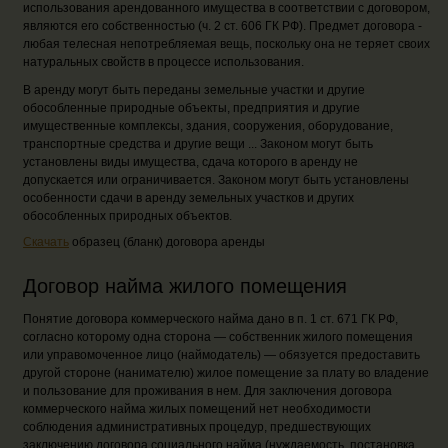
использования арендованного имущества в соответствии с договором,
являются его собственностью (ч. 2 ст. 606 ГК РФ). Предмет договора -
любая телесная непотребляемая вещь, поскольку она не теряет своих
натуральных свойств в процессе использования.
В аренду могут быть переданы земельные участки и другие
обособленные природные объекты, предприятия и другие
имущественные комплексы, здания, сооружения, оборудование,
транспортные средства и другие вещи ... Законом могут быть
установлены виды имущества, сдача которого в аренду не
допускается или ограничивается. Законом могут быть установлены
особенности сдачи в аренду земельных участков и других
обособленных природных объектов.
Скачать
образец (бланк) договора аренды
Договор найма жилого помещения
Понятие договора коммерческого найма дано в п. 1 ст. 671 ГК РФ,
согласно которому одна сторона — собственник жилого помещения
или управомоченное лицо (наймодатель) — обязуется предоставить
другой стороне (нанимателю) жилое помещение за плату во владение
и пользование для проживания в нем. Для заключения договора
коммерческого найма жилых помещений нет необходимости
соблюдения административных процедур, предшествующих
заключению договора социального найма (нуждаемость, постановка