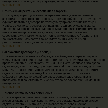
имущества согласно договору аренды, являются его собственностью.
читать далее...
Пожизненная рента - обеспеченная старость
Покупку квартиры с условием содержания жильца отечественное
законодательство относит к сделкам пожизненной ренты. Не существует
единого названия договора по такому виду приобретения квартиры.
Наиболее часто встречающиеся названия, фигурирующие в шапке
договора: «договор ренты», «договор купли-продажи жилого помещения с
пожизненным проживанием», как вариант – «с пожизненным
содержанием», а также «с пожизненным иждивением». Покупатель в
данном случае называется также плательщиком ренты (или
рентодателем), а продавец – получателем ренты.
читать далее...
Заключение договора субаренды
При заключении договора субаренды необходимо в первую очередь
учитывать положения Гражданского кодекса РФ, регулирующие арендные
правоотношения. В частности, ст. 608 ГК РФ устанавливает, что право
сдачи имущества в аренду принадлежит собственнику. Арендодателями
могут быть также лица, управомоченные законом или собственником
сдавать имущество в аренду. На основании данного положения
субарендатор, заключающий договор, должен удостовериться в
правомочиях и собственника, и арендатора по распоряжению данным
имуществом.
читать далее...
Договор найма жилого помещения.
Сдача квартиры (дома) или отдельных комнат для многих собственников
жилья стала источником дополнительного дохода. Чаще всего жилье
сдают не от его избытка, а с целью обеспечить себе сносное
существование. Поэтому, сдавая "излишки" жилой площади, мирятся с