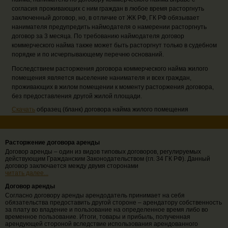
согласия проживающих с ним граждан в любое время расторгнуть
заключенный договор, но, в отличие от ЖК РФ, ГК РФ обязывает
нанимателя предупредить наймодателя о намерении расторгнуть
договор за 3 месяца. По требованию наймодателя договор
коммерческого найма также может быть расторгнут только в судебном
порядке и по исчерпывающему перечню оснований.
Последствием расторжения договора коммерческого найма жилого
помещения является выселение нанимателя и всех граждан,
проживающих в жилом помещении к моменту расторжения договора,
без предоставления другой жилой площади.
Скачать
образец (бланк) договора найма жилого помещения
Расторжение договора аренды
Договор аренды – один из видов типовых договоров, регулируемых
действующим Гражданским Законодательством (гл. 34 ГК РФ). Данный
договор заключается между двумя сторонами
читать далее...
Договор аренды
Согласно договору аренды арендодатель принимает на себя
обязательства предоставить другой стороне – арендатору собственность
за плату во владение и пользование на определенное время либо во
временное пользование. Итоги, товары и прибыль, полученная
арендующей стороной вследствие использования арендованного