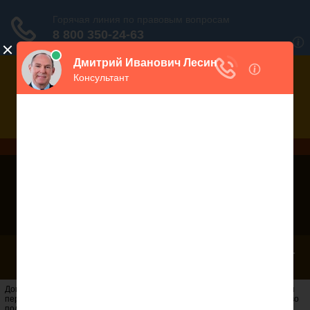
Дежурный юрист, звоните!
938-86-71
Москва и МО
(499)
467-34-68
СПб и ЛО
(812)
Все регионы
8 800 350-24-63
Гражданский Кодекс Российской Федерации (РФ), 2026 -
2025 ГК РФ - Москва, Cанкт-Петербург
Договор ренты - суть договора ренты состоит в том, что хозяин квартиры
передает ее в собственность другому лицу, при этом сохраняя свое право
пользования жилым помещением.