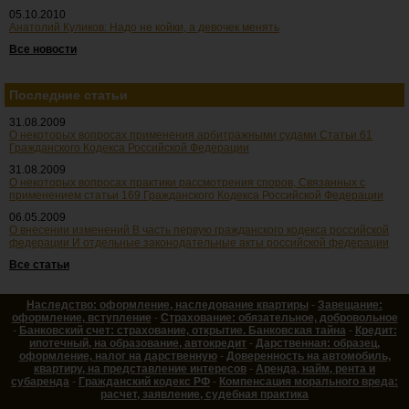
05.10.2010
Анатолий Куликов: Надо не койки, а девочек менять
Все новости
Последние статьи
31.08.2009
О некоторых вопросах применения арбитражными судами Статьи 61
Гражданского Кодекса Российской Федерации
31.08.2009
О некоторых вопросах практики рассмотрения споров, Связанных с
применением статьи 169 Гражданского Кодекса Российской Федерации
06.05.2009
О внесении изменений В часть первую гражданского кодекса российской
федерации И отдельные законодательные акты российской федерации
Все статьи
Наследство: оформление, наследование квартиры
-
Завещание:
оформление, вступление
-
Страхование: обязательное, добровольное
-
Банковский счет: страхование, открытие. Банковская тайна
-
Кредит:
ипотечный, на образование, автокредит
-
Дарственная: образец,
оформление, налог на дарственную
-
Доверенность на автомобиль,
квартиру, на представление интересов
-
Аренда, найм, рента и
субаренда
-
Гражданский кодекс РФ
-
Компенсация морального вреда:
расчет, заявление, судебная практика