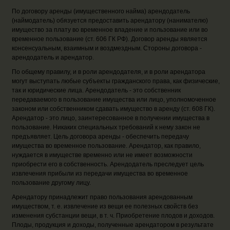
По договору аренды (имущественного найма) арендодатель
(наймодатель) обязуется предоставить арендатору (нанимателю)
имущество за плату во временное владение и пользование или во
временное пользование (ст. 606 ГК РФ). Договор аренды является
консенсуальным, взаимным и воздмездным. Стороны договора -
арендодатель и арендатор.
По общему правилу, и в роли арендодателя, и в роли арендатора
могут выступать любые субъекты гражданского права, как физические,
так и юридические лица. Арендодатель - это собственник
передаваемого в пользование имущества или лицо, уполномоченное
законом или собственником сдавать имущество в аренду (ст. 608 ГК).
Арендатор - это лицо, заинтересованное в получении имущества в
пользование. Никаких специальных требований к нему закон не
предъявляет. Цель договора аренды - обеспечить передачу
имущества во временное пользование. Арендатор, как правило,
нуждается в имуществе временно или не имеет возможности
приобрести его в собственность. Арендодатель преследует цель
извлечения прибыли из передачи имущества во временное
пользование другому лицу.
Арендатору принадлежит право пользования арендованным
имуществом, т. е. извлечение из вещи ее полезных свойств без
изменения субстанции вещи, в т. ч. Приобретение плодов и доходов.
Плоды, продукция и доходы, полученные арендатором в результате