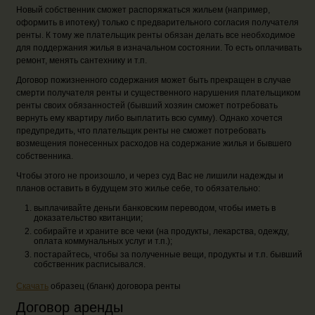
Новый собственник сможет распоряжаться жильем (например,
оформить в ипотеку) только с предварительного согласия получателя
ренты. К тому же плательщик ренты обязан делать все необходимое
для поддержания жилья в изначальном состоянии. То есть оплачивать
ремонт, менять сантехнику и т.п.
Договор пожизненного содержания может быть прекращен в случае
смерти получателя ренты и существенного нарушения плательщиком
ренты своих обязанностей (бывший хозяин сможет потребовать
вернуть ему квартиру либо выплатить всю сумму). Однако хочется
предупредить, что плательщик ренты не сможет потребовать
возмещения понесенных расходов на содержание жилья и бывшего
собственника.
Чтобы этого не произошло, и через суд Вас не лишили надежды и
планов оставить в будущем это жилье себе, то обязательно:
выплачивайте деньги банковским переводом, чтобы иметь в
доказательство квитанции;
собирайте и храните все чеки (на продукты, лекарства, одежду,
оплата коммунальных услуг и т.п.);
постарайтесь, чтобы за полученные вещи, продукты и т.п. бывший
собственник расписывался.
Скачать
образец (бланк) договора ренты
Договор аренды