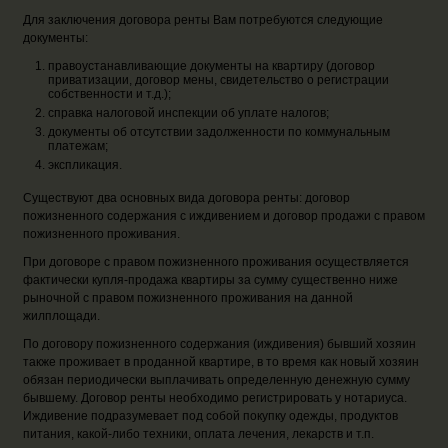
Для заключения договора ренты Вам потребуются следующие
документы:
правоустанавливающие документы на квартиру (договор
приватизации, договор мены, свидетельство о регистрации
собственности и т.д.);
справка налоговой инспекции об уплате налогов;
документы об отсутствии задолженности по коммунальным
платежам;
экспликация.
Существуют два основных вида договора ренты: договор
пожизненного содержания с иждивением и договор продажи с правом
пожизненного проживания.
При договоре с правом пожизненного проживания осуществляется
фактически купля-продажа квартиры за сумму существенно ниже
рыночной с правом пожизненного проживания на данной
жилплощади.
По договору пожизненного содержания (иждивения) бывший хозяин
также проживает в проданной квартире, в то время как новый хозяин
обязан периодически выплачивать определенную денежную сумму
бывшему. Договор ренты необходимо регистрировать у нотариуса.
Иждивение подразумевает под собой покупку одежды, продуктов
питания, какой-либо техники, оплата лечения, лекарств и т.п.