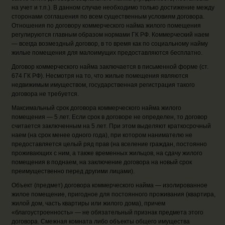
на учет и т.п.). В данном случае необходимо только достижение между
сторонами соглашения по всем существенным условиям договора.
Отношения по договору коммерческого найма жилого помещения
регулируются главным образом нормами ГК РФ. Коммерческий наем
— всегда возмездный договор, в то время как по социальному найму
жилые помещения для малоимущих предоставляются бесплатно.
Договор коммерческого найма заключается в письменной форме (ст.
674 ГК РФ). Несмотря на то, что жилые помещения являются
недвижимым имуществом, государственная регистрация такого
договора не требуется.
Максимальный срок договора коммерческого найма жилого
помещения — 5 лет. Если срок в договоре не определен, то договор
считается заключенным на 5 лет. При этом выделяют краткосрочный
наем (на срок менее одного года), при котором нанимателю не
предоставляется целый ряд прав (на вселение граждан, постоянно
проживающих с ним, а также временных жильцов, на сдачу жилого
помещения в поднаем, на заключение договора на новый срок
преимущественно перед другими лицами).
Объект (предмет) договора коммерческого найма — изолированное
жилое помещение, пригодное для постоянного проживания (квартира,
жилой дом, часть квартиры или жилого дома), причем
«благоустроенность» — не обязательный признак предмета этого
договора. Смежная комната либо объекты общего имущества