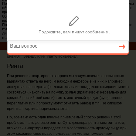
По договору аренды (имущественного найма) арендодатель (наймодатель)
обязуется предоставить арендатору (нанимателю) имущество за плату во
временное владение и пользование или во временное пользование (ст.
606 ГК РФ). Договор аренды является консенсуальным, взаимным и
воздмездным..
Понятие договора коммерческого найма дано в п. 1 ст. 671 ГК РФ, согласно
которому одна сторона - собственник помещения или управомоченное
лицо (наймодатель) - обязуется предоставить другой стороне
(нанимателю) помещение за плату во владение и пользование.
ГЛАВНАЯ
—
АРЕНДА, НАЙМ, РЕНТА И СУБАРЕНДА
Рента
При решении квартирного вопроса мы задумываемся о возможных
вариантах ответа на него. И находим некоторые из них, например:
дождаться наследства (согласитесь, слишком долгое ожидание может
состояться), накопить на покупку жилья (практически нереально для
средней российской семьи), взять ипотечный кредит (существенно
переплатим или попросту могут отказать банки) и т.п. Не слишком
приятная картина вырисовывается.
Но, все-таки есть один вполне приемлемый способ решения этой
проблемы – это договор ренты. Суть договора ренты состоит в том,
что хозяин квартиры передает ее в собственность другому лицу, при
этом сохраняя свое право пользования жилым помещением.