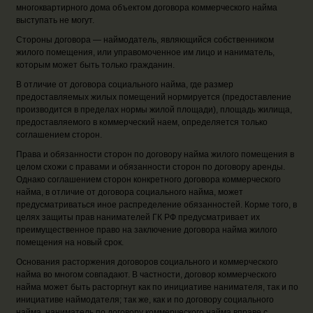
многоквартирного дома объектом договора коммерческого найма
выступать не могут.
Стороны договора — наймодатель, являющийся собственником
жилого помещения, или управомоченное им лицо и наниматель,
которым может быть только гражданин.
В отличие от договора социального найма, где размер
предоставляемых жилых помещений нормируется (предоставление
производится в пределах нормы жилой площади), площадь жилища,
предоставляемого в коммерческий наем, определяется только
соглашением сторон.
Права и обязанности сторон по договору найма жилого помещения в
целом схожи с правами и обязанности сторон по договору аренды.
Однако соглашением сторон конкретного договора коммерческого
найма, в отличие от договора социального найма, может
предусматриваться иное распределение обязанностей. Корме того, в
целях защиты прав нанимателей ГК РФ предусматривает их
преимущественное право на заключение договора найма жилого
помещения на новый срок.
Основания расторжения договоров социального и коммерческого
найма во многом совпадают. В частности, договор коммерческого
найма может быть расторгнут как по инициативе нанимателя, так и по
инициативе наймодателя; так же, как и по договору социального
найма, наниматель по договору коммерческого найма вправе с