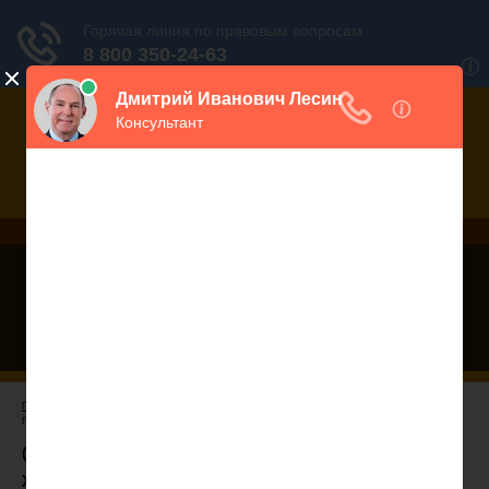
Дежурный юрист, звоните!
938-86-71
Москва и МО
(499)
467-34-68
СПб и ЛО
(812)
Все регионы
8 800 350-24-63
ГЛАВНАЯ
—
НОВОСТИ ГК РФ
— КАК ИЗМЕНИТСЯ ЖИЗНЬ СЪЕМЩИКА ЖИЛЬЯ И ЧЕМ
ГРОЗИТ НОВОВВЕДЕНИЕ ОСТАЛЬНЫМ.
05.10.2010 Как изменится жизнь съемщика
жилья и чем грозит нововведение