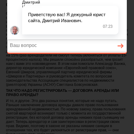
остальным.
Совсем немного осталось до вступления в силу приказа Минюста,
основательно взбудоражившего умы людей, имеющих отношение к
аренде жилья. А именно, с 1 октября подлежат обязательной
регистрации права пользования жильем, получаемые по договорам
аренды. Основанием для приказа послужил Закон Украины о внесении
изменений в Закон Украины «О государственной регистрации вещевых
прав на недвижимое имущество и их ограничений» и в другие
законодательные акты Украины. С этим нововведением в
общественном сознании слилась обязательная регистрация
договоров аренды и прогнозы о неизбежном росте стоимости аренды
на 15% (раз арендодатели не смогут теперь уклоняться от уплаты 15-
процентного налога). Мы решили спокойно разобраться, чем грозит
нам с вами это нововведение. В этом нам помогали Александр Ванжа,
директор юридической компании «Европейский правовой союз»,
Евгений Шмаров, управляющий партнер юридической фирмы
«Шмаров и Партнеры» и руководитель комитета по вопросам
законодательства Ассоциации специалистов по недвижимости
(риелторов) Украины (АСНУ) Светлана Бовсуновская.
ТАК ЧТО НАДО РЕГИСТРИРОВАТЬ — ДОГОВОРА АРЕНДЫ ИЛИ
ПРАВО АРЕНДЫ?
И то, и другое. Это два разных понятия, которые не надо путать.
Раньше заключение договора аренды давало право пользования
арендованной недвижимостью. По новому закону, права пользования
снятой квартирой возникают только с момента их государственной
регистрации, без которой договор аренды никаких прав съемщику не
дает. Теперь арендатор и сам заинтересован в регистрации своих
прав. Видимо, поэтому в законе не указаны никакие санкции в
отношении тех, кто будет уклоняться от регистрации прав, — они