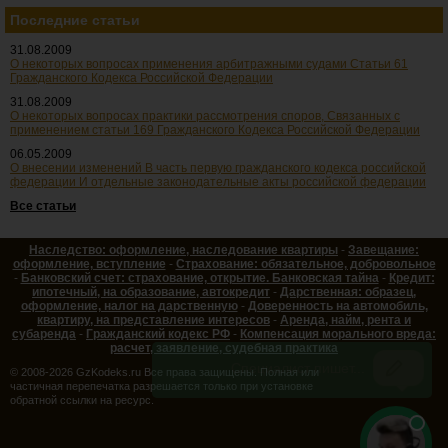
Последние статьи
31.08.2009
О некоторых вопросах применения арбитражными судами Статьи 61
Гражданского Кодекса Российской Федерации
31.08.2009
О некоторых вопросах практики рассмотрения споров, Связанных с
применением статьи 169 Гражданского Кодекса Российской Федерации
06.05.2009
О внесении изменений В часть первую гражданского кодекса российской
федерации И отдельные законодательные акты российской федерации
Все статьи
Наследство: оформление, наследование квартиры
-
Завещание:
оформление, вступление
-
Страхование: обязательное, добровольное
-
Банковский счет: страхование, открытие. Банковская тайна
-
Кредит:
ипотечный, на образование, автокредит
-
Дарственная: образец,
оформление, налог на дарственную
-
Доверенность на автомобиль,
квартиру, на представление интересов
-
Аренда, найм, рента и
субаренда
-
Гражданский кодекс РФ
-
Компенсация морального вреда:
расчет, заявление, судебная практика
© 2008-2026 GzKodeks.ru Все права защищены. Полная или
частичная перепечатка разрешается только при установке
обратной ссылки на ресурс.