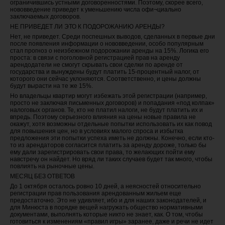
ограничившись устными договоренностями. Поэтому, скорее всего,
нововведение приведет к уменьшению числа офи¬циально
заключаемых договоров.
НЕ ПРИВЕДЕТ ЛИ ЭТО К ПОДОРОЖАНИЮ АРЕНДЫ?
Нет, не приведет. Среди поспешных выводов, сделанных в первые дни
после появления информации о нововведении, особо популярным
стал прогноз о неизбежном подорожании аренды на 15%. Логика его
проста: в связи с поголовной регистрацией прав на аренду
арендодатели не смогут скрывать свои сделки по аренде от
государства и вынуждены будут платить 15-процентный налог, от
которого они сейчас уклоняются. Соответственно, и цены должны
будут вырасти на те же 15%.
Но владельцы квартир могут избежать этой регистрации (например,
просто не заключая письменных договоров) и попадания «под колпак»
налоговых органов. Те, кто не платил налоги, не будут платить их и
впредь. Поэтому серьезного влияния на цены новые правила не
окажут, хотя возможны отдельные попытки использовать их как повод
для повышения цен, но в условиях малого спроса и избытка
предложения эти попытки успеха иметь не должны. Конечно, если кто-
то из арендаторов согласится платить за аренду дороже, только бы
ему дали зарегистрировать свои права, то желающих пойти ему
навстречу он найдет. Но вряд ли таких случаев будет так много, чтобы
повлиять на рыночные цены.
МЕСЯЦ БЕЗ ОТВЕТОВ
До 1 октября осталось ровно 10 дней, а неясностей относительно
регистрации прав пользования арендованным жильем еще
предостаточно. Это не удивляет, ибо и для наших законодателей, и
для Минюста в порядке вещей нагружать общество нормативными
документами, выполнять которые никто не знает, как. О том, чтобы
готовиться к изменениям «правил игры» заранее, даже и речи не идет