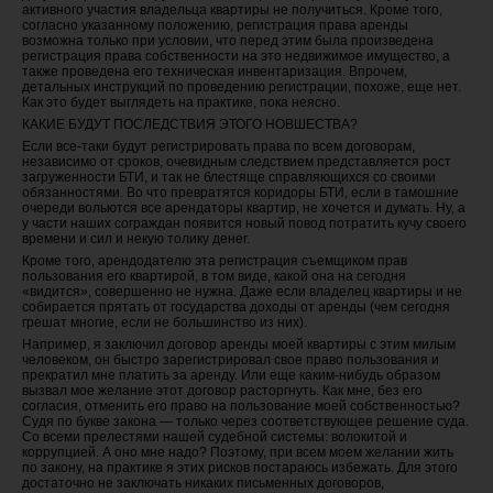
активного участия владельца квартиры не получиться. Кроме того,
согласно указанному положению, регистрация права аренды
возможна только при условии, что перед этим была произведена
регистрация права собственности на это недвижимое имущество, а
также проведена его техническая инвентаризация. Впрочем,
детальных инструкций по проведению регистрации, похоже, еще нет.
Как это будет выглядеть на практике, пока неясно.
КАКИЕ БУДУТ ПОСЛЕДСТВИЯ ЭТОГО НОВШЕСТВА?
Если все-таки будут регистрировать права по всем договорам,
независимо от сроков, очевидным следствием представляется рост
загруженности БТИ, и так не блестяще справляющихся со своими
обязанностями. Во что превратятся коридоры БТИ, если в тамошние
очереди вольются все арендаторы квартир, не хочется и думать. Ну, а
у части наших сограждан появится новый повод потратить кучу своего
времени и сил и некую толику денег.
Кроме того, арендодателю эта регистрация съемщиком прав
пользования его квартирой, в том виде, какой она на сегодня
«видится», совершенно не нужна. Даже если владелец квартиры и не
собирается прятать от государства доходы от аренды (чем сегодня
грешат многие, если не большинство из них).
Например, я заключил договор аренды моей квартиры с этим милым
человеком, он быстро зарегистрировал свое право пользования и
прекратил мне платить за аренду. Или еще каким-нибудь образом
вызвал мое желание этот договор расторгнуть. Как мне, без его
согласия, отменить его право на пользование моей собственностью?
Судя по букве закона — только через соответствующее решение суда.
Со всеми прелестями нашей судебной системы: волокитой и
коррупцией. А оно мне надо? Поэтому, при всем моем желании жить
по закону, на практике я этих рисков постараюсь избежать. Для этого
достаточно не заключать никаких письменных договоров,