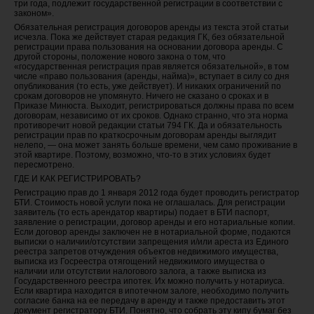
три года, подлежит государственной регистрации в соответствии с
законом».
Обязательная регистрация договоров аренды из текста этой статьи
исчезла. Пока же действует старая редакция ГК, без обязательной
регистрации права пользования на основании договора аренды. С
другой стороны, положение нового закона о том, что
«государственная регистрация прав является обязательной», в том
числе «право пользования (аренды, найма)», вступает в силу со дня
опубликования (то есть, уже действует). И никаких ограничений по
срокам договоров не упомянуто. Ничего не сказано о сроках и в
Приказе Минюста. Выходит, регистрироваться должны права по всем
договорам, независимо от их сроков. Однако странно, что эта норма
противоречит новой редакции статьи 794 ГК. Да и обязательность
регистрации прав по краткосрочным договорам аренды выглядит
нелепо, — она может занять больше времени, чем само проживание в
этой квартире. Поэтому, возможно, что-то в этих условиях будет
пересмотрено.
ГДЕ И КАК РЕГИСТРИРОВАТЬ?
Регистрацию прав до 1 января 2012 года будет проводить регистратор
БТИ. Стоимость новой услуги пока не оглашалась. Для регистрации
заявитель (то есть арендатор квартиры) подает в БТИ паспорт,
заявление о регистрации, договор аренды и его нотариальные копии.
Если договор аренды заключен не в нотариальной форме, подаются
выписки о наличии/отсутствии запрещения и/или ареста из Единого
реестра запретов отчуждения объектов недвижимого имущества,
выписка из Госреестра отягощений недвижимого имущества о
наличии или отсутствии налогового залога, а также выписка из
Государственного реестра ипотек. Их можно получить у нотариуса.
Если квартира находится в ипотечном залоге, необходимо получить
согласие банка на ее передачу в аренду и также предоставить этот
документ регистратору БТИ. Понятно, что собрать эту кипу бумаг без